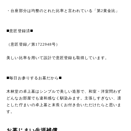
・台座部分は均整のとれた比率と言われている「第2黄金比」
◼️意匠登録済◼️
（意匠登録／第1722948号）
美しい比率を用いて設計で意匠登録も取得しています。
◼️毎日お参りするお墓だから◼️
木林堂の卓上墓はシンプルで美しい造形で、和室・洋室問わず
どんなお部屋でも違和感なく馴染みます。主張しすぎない、凛
とした佇まいの卓上墓と末長くお付き合いただけたらと思いま
す。
お墓じまい生涯補償