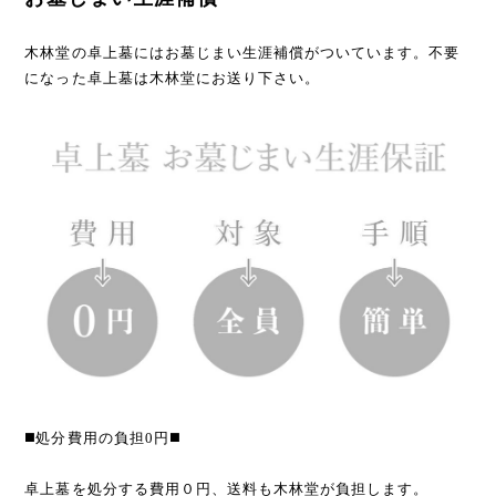
木林堂の卓上墓にはお墓じまい生涯補償がついています。不要
になった卓上墓は木林堂にお送り下さい。
◼️処分費用の負担0円◼️
卓上墓を処分する費用０円、送料も木林堂が負担します。