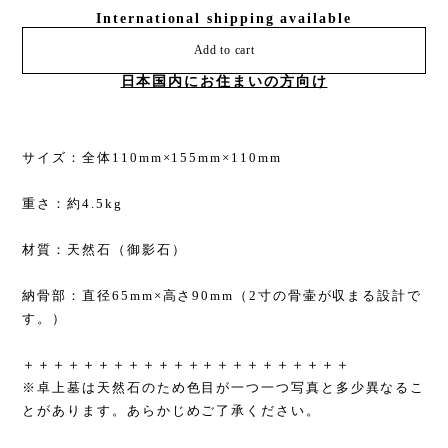
International shipping available
Add to cart
日本国内にお住まいの方向け
サイズ：全体110mm×155mm×110mm
重さ：約4.5kg
材質：天然石（御影石）
納骨部：直径65mm×高さ90mm（2寸の骨壷が収まる設計で
す。）
＋＋＋＋＋＋＋＋＋＋＋＋＋＋＋＋＋＋＋＋＋＋
※卓上墓は天然石のため色目が一つ一つ写真と多少異なるこ
とがあります。あらかじめご了承ください。