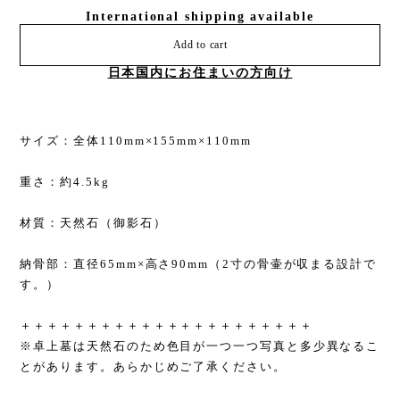
International shipping available
Add to cart
日本国内にお住まいの方向け
サイズ：全体110mm×155mm×110mm
重さ：約4.5kg
材質：天然石（御影石）
納骨部：直径65mm×高さ90mm（2寸の骨壷が収まる設計で
す。）
＋＋＋＋＋＋＋＋＋＋＋＋＋＋＋＋＋＋＋＋＋＋
※卓上墓は天然石のため色目が一つ一つ写真と多少異なるこ
とがあります。あらかじめご了承ください。