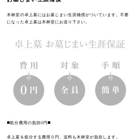
木林堂の卓上墓にはお墓じまい生涯補償がついています。不要
になった卓上墓は木林堂にお送り下さい。
◼️処分費用の負担0円◼️
卓上墓を処分する費用０円、送料も木林堂が負担します。