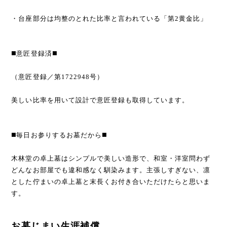
・台座部分は均整のとれた比率と言われている「第2黄金比」
◼️意匠登録済◼️
（意匠登録／第1722948号）
美しい比率を用いて設計で意匠登録も取得しています。
◼️毎日お参りするお墓だから◼️
木林堂の卓上墓はシンプルで美しい造形で、和室・洋室問わず
どんなお部屋でも違和感なく馴染みます。主張しすぎない、凛
とした佇まいの卓上墓と末長くお付き合いただけたらと思いま
す。
お墓じまい生涯補償